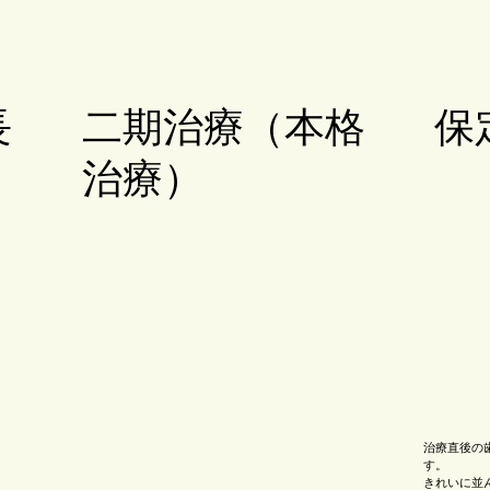
長
二期治療（本格
保
治療）
治療直後の
す。
きれいに並