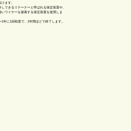
設けます。
外しできるリテーナーと呼ばれる保定装置や、
細いワイヤーを接着する保定装置を使用しま
〜1年に1回程度で、2年間ほどで終了します。