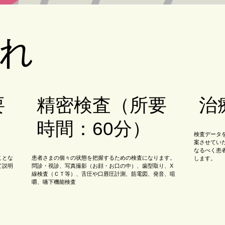
流れ
要
精密検査（所要
治
時間：60分）
検査データ
案させてい
なるべく患
ことな
患者さまの個々の状態を把握するための検査になります。
します。
て説明
問診・視診、写真撮影（お顔・お口の中）、歯型取り、X
線検査（ＣＴ等）、舌圧や口唇圧計測、筋電図、発音、咀
嚼、嚥下機能検査