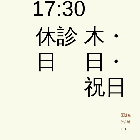
17:30
​休診
木・
日
日・
祝日
​医院名
所在地
TEL