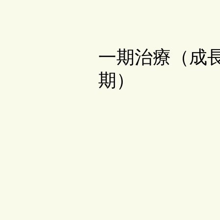
一期治療（成
期）