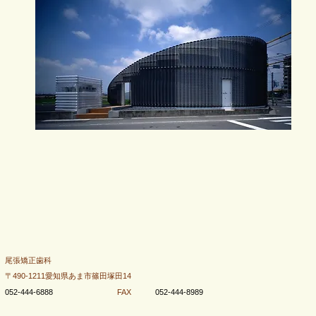
尾張矯正歯科
〒490-1211愛知県あま市篠田塚田14
FAX
052-444-6888
052-444-8989