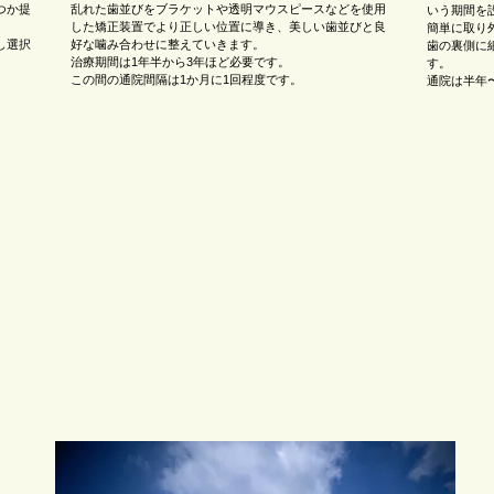
つか提
乱れた歯並びをブラケットや透明マウスピースなどを使用
いう期間を
した矯正装置でより正しい位置に導き、美しい歯並びと良
簡単に取り
し選択
好な噛み合わせに整えていきます。
歯の裏側に
治療期間は1年半から3年ほど必要です。
す。
この間の通院間隔は1か月に1回程度です。
通院は半年