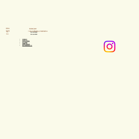
​医院名
尾張矯正歯科
所在地
〒490-1211愛知県あま市篠田塚田14
TEL
052-444-6888
FAX
052-444-8989
設備紹介
スタッフ紹介
求人情報
​お問い合わせ
個人情報保護方針