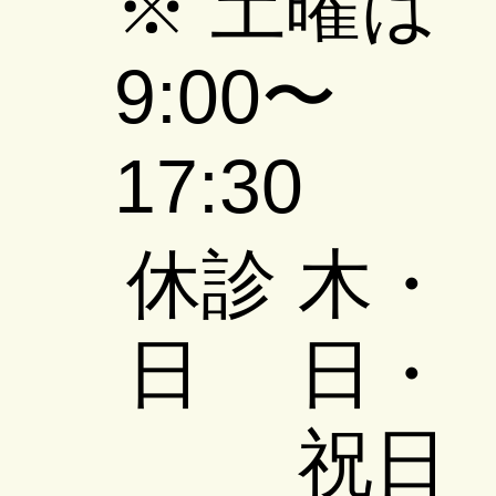
​※ 土曜は
mamma(2023年2月号)
mam
9:00〜
17:30
​休診
木・
日
日・
祝日