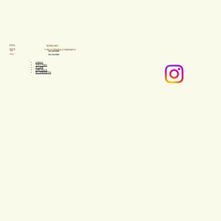
​医院名
尾張矯正歯科
所在地
〒490-1211愛知県あま市篠田塚田14
TEL
052-444-6888
FAX
052-444-8989
設備紹介
スタッフ紹介
求人情報
​お問い合わせ
個人情報保護方針